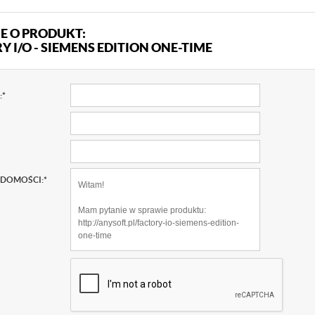
E O PRODUKT:
Y I/O - SIEMENS EDITION ONE-TIME
:
*
ADOMOŚCI:
*