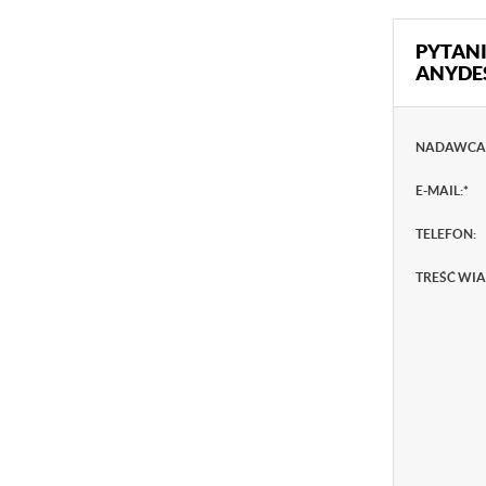
PYTANI
ANYDES
NADAWCA
E-MAIL:
*
TELEFON:
TREŚĆ WI