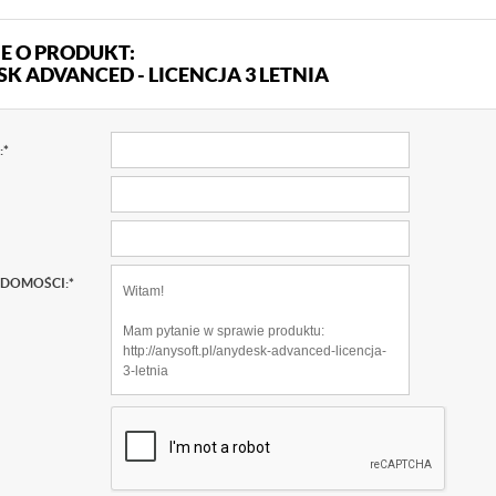
E O PRODUKT:
K ADVANCED - LICENCJA 3 LETNIA
:
*
ADOMOŚCI:
*