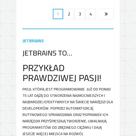
1
2
3
4
JETBRAINS
JETBRAINS TO…
PRZYKŁAD
PRAWDZIWEJ PASJI!
PASJI, KTÓRĄ JEST PROGRAMOWANIE. JUŻ OD PONAD
15 LAT DĄŻĄ DO STWORZENIA NAJMOCNIEJSZYCH I
NAJBARDZIEJ EFEKTYWNYCH NA ŚWIECIE NARZĘDZI DLA
DEVELOPERÓW. POPRZEZ AUTOMATYZACJĘ
RUTYNOWEGO SPRAWDZANIA ORAZ POPRAWEK ICH
NARZĘDZIA PRZYŚPIESZAJĄ TWORZENIE, UWALNIAJĄ
PROGRAMISTÓW OD ZBĘDNEGO CIĘŻARU I DAJĄ
JESZCZE WIĘCEJ MIEJSCA NA ROZWÓJ.