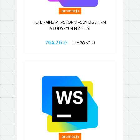
JETBRAINS PHPSTORM -50% DLA FIRM
MŁODSZYCH NIŻ 5 LAT
764,26
zł
1 528,52
zł