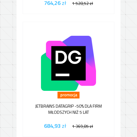
764,26
zł
1 528,52
zł
JETBRAINS DATAGRIP -50% DLA FIRM
MŁODSZYCH NIŻ 5 LAT
684,93
zł
1 369,85
zł