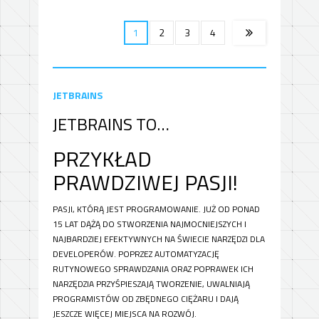
1
2
3
4
JETBRAINS
JETBRAINS TO…
PRZYKŁAD
PRAWDZIWEJ PASJI!
PASJI, KTÓRĄ JEST PROGRAMOWANIE. JUŻ OD PONAD
15 LAT DĄŻĄ DO STWORZENIA NAJMOCNIEJSZYCH I
NAJBARDZIEJ EFEKTYWNYCH NA ŚWIECIE NARZĘDZI DLA
DEVELOPERÓW. POPRZEZ AUTOMATYZACJĘ
RUTYNOWEGO SPRAWDZANIA ORAZ POPRAWEK ICH
NARZĘDZIA PRZYŚPIESZAJĄ TWORZENIE, UWALNIAJĄ
PROGRAMISTÓW OD ZBĘDNEGO CIĘŻARU I DAJĄ
JESZCZE WIĘCEJ MIEJSCA NA ROZWÓJ.