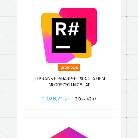
JETBRAINS RESHARPER -50% DLA FIRM
MŁODSZYCH NIŻ 5 LAT
1 028,71
zł
2 057,42
zł