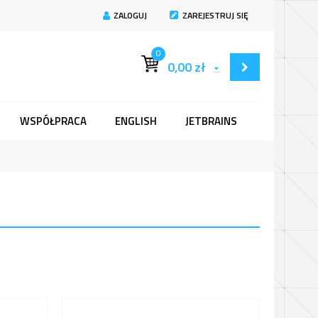
ZALOGUJ
ZAREJESTRUJ SIĘ
0
0,00
zł
WSPÓŁPRACA
ENGLISH
JETBRAINS