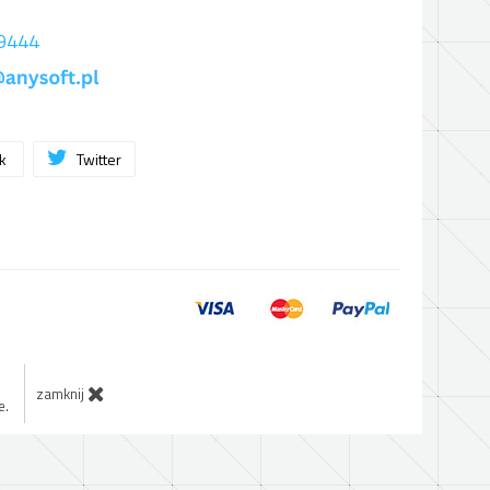
 9444
ok
Twitter
zamknij
e.