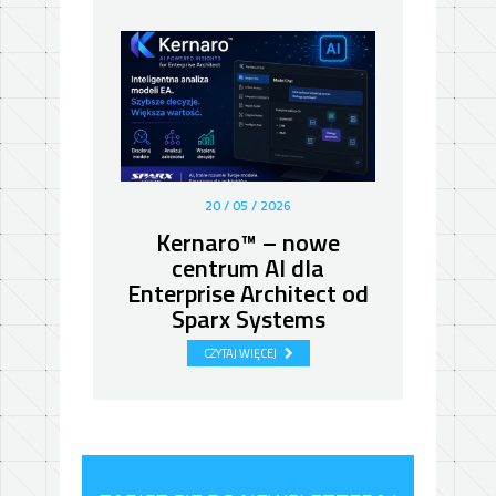
20 / 05 / 2026
Kernaro™ – nowe
centrum AI dla
d
Enterprise Architect od
Sparx Systems
po
CZYTAJ WIĘCEJ