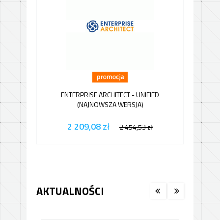
ENTERPRISE ARCHITECT - UNIFIED
J
(NAJNOWSZA WERSJA)
2 209,08
zł
2 454,53
zł
AKTUALNOŚCI