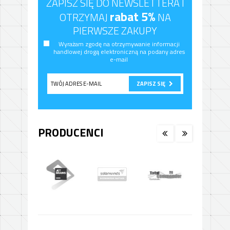
ZAPISZ SIĘ DO NEWSLETTERA I
rabat 5%
OTRZYMAJ
NA
PIERWSZE ZAKUPY
Wyrażam zgodę na otrzymywanie informacji
handlowej drogą elektroniczną na podany adres
e-mail
ZAPISZ SIĘ
PRODUCENCI