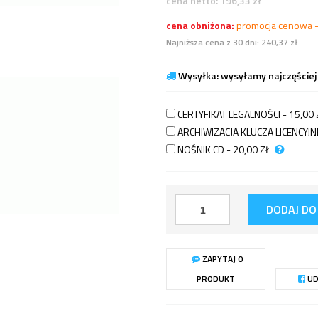
cena netto:
196,33
zł
cena obniżona:
promocja cenowa 
Najniższa cena z 30 dni: 240,37 zł
Wysyłka: wysyłamy najczęściej
CERTYFIKAT LEGALNOŚCI - 15,00
ARCHIWIZACJA KLUCZA LICENCY
NOŚNIK CD - 20,00
ZŁ
DODAJ DO
ZAPYTAJ O
PRODUKT
UD