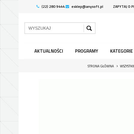
(22) 280 9444
esklep@anysoft.pl
ZAPYTAJ O 
AKTUALNOŚCI
PROGRAMY
KATEGORIE
STRONA GŁÓWNA
WSZYSTK