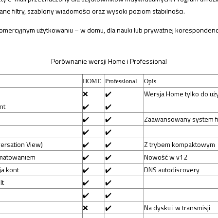
ne filtry, szablony wiadomości oraz wysoki poziom stabilności.
omercyjnym użytkowaniu – w domu, dla nauki lub prywatnej korespondencj
Porównanie wersji Home i Professional
HOME
Professional
Opis
❌
✔️
Wersja Home tylko do uż
nt
✔️
✔️
✔️
✔️
Zaawansowany system fi
✔️
✔️
ersation View)
✔️
✔️
Z trybem kompaktowym
rmatowaniem
✔️
✔️
Nowość w v12
ja kont
✔️
✔️
DNS autodiscovery
It
✔️
✔️
✔️
✔️
i
❌
✔️
Na dysku i w transmisji