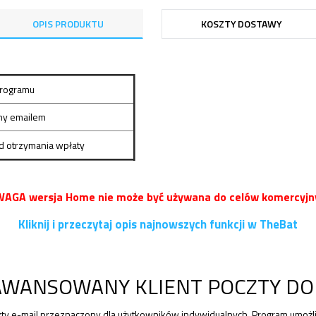
OPIS PRODUKTU
KOSZTY DOSTAWY
programu
any emailem
d otrzymania wpłaty
AGA wersja Home nie może być używana do celów komercyjn
Kliknij i przeczytaj opis najnowszych funkcji w TheBat
AAWANSOWANY KLIENT POCZTY D
zty e-mail przeznaczony dla użytkowników indywidualnych. Program umożl