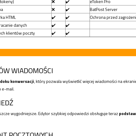
(tokeny)
❌
✔️
eToken Pro
na
❌
✔️
BatPost Server
rka HTML
✔️
✔️
Ochrona przed zagrożen
racanie danych
✔️
✔️
ych klientów poczty
✔️
✔️
ÓW WIADOMOŚCI
doku konwersacji
, który pozwala wyświetlić więcej wiadomości na ekranie
 e-mail.
IEDŹ
szcze wygodniejsze. Edytor szybkiej odpowiedzi obsługuje teraz
podstaw
ONT POCZTOWYCH