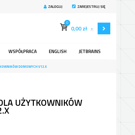
ZALOGUJ
ZAREJESTRUJ SIĘ
0
0,00
zł
WSPÓŁPRACA
ENGLISH
JETBRAINS
TKOWNIKÓW DOMOWYCH V12.X
 DLA UŻYTKOWNIKÓW
.X