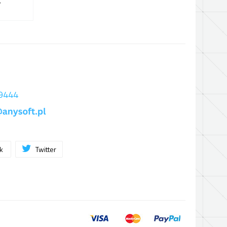
ł
 9444
ok
Twitter