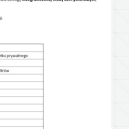
i.
ytku prywatnego
ltrów