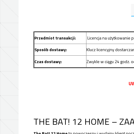
Przedmiot transakcji:
Licencja na użytkowanie 
Sposób dostawy:
Klucz licencyjny dostarcz
Czas dostawy:
Zwykle w ciągu 24 godz. o
UW
THE BAT! 12 HOME – Z
The Bat! 12 Home
to nowoczesny i wydajny klient poc