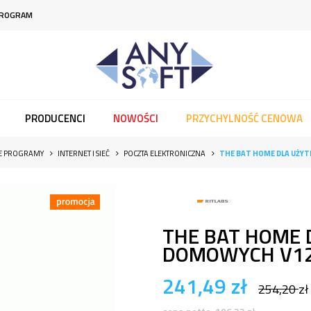
PROGRAM
PRODUCENCI
NOWOŚCI
PRZYCHYLNOŚĆ CENOWA
IE PROGRAMY
INTERNET I SIEĆ
POCZTA ELEKTRONICZNA
THE BAT HOME DLA UŻY
THE BAT HOME
DOMOWYCH V12
241,49
zł
254,20
zł