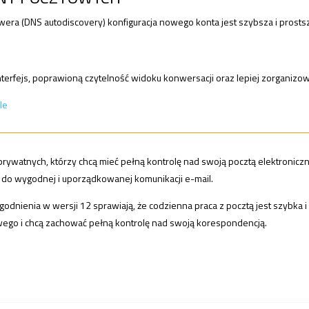
era (DNS autodiscovery) konfiguracja nowego konta jest szybsza i prost
nterfejs, poprawioną czytelność widoku konwersacji oraz lepiej zorganizo
le
rywatnych, którzy chcą mieć pełną kontrolę nad swoją pocztą elektroniczn
 do wygodnej i uporządkowanej komunikacji e-mail.
ogodnienia w wersji 12 sprawiają, że codzienna praca z pocztą jest szybka
ego i chcą zachować pełną kontrolę nad swoją korespondencją.