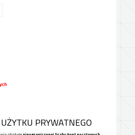
ych
O UŻYTKU PRYWATNEGO
iwia obsługę
nieograniczonej liczby kont pocztowych
,