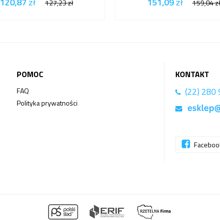
120,87
zł
151,09
zł
127,23
zł
159,04
z
POMOC
KONTAKT
(22) 280
FAQ
Polityka prywatności
Facebo