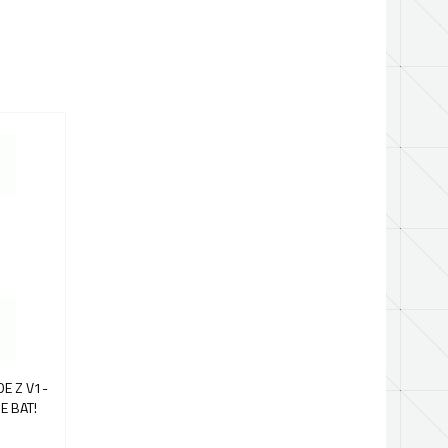
E Z V1-
E BAT!