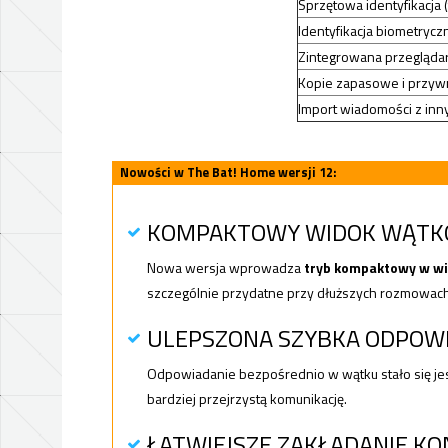
Sprzętowa identyfikacja 
Identyfikacja biometrycz
Zintegrowana przegląda
Kopie zapasowe i przyw
Import wiadomości z inn
Nowości w The Bat! Home wersji 12:
KOMPAKTOWY WIDOK WĄTK
Nowa wersja wprowadza
tryb kompaktowy w wi
szczególnie przydatne przy dłuższych rozmowach
ULEPSZONA SZYBKA ODPOW
Odpowiadanie bezpośrednio w wątku stało się je
bardziej przejrzystą komunikację.
ŁATWIEJSZE ZAKŁADANIE K