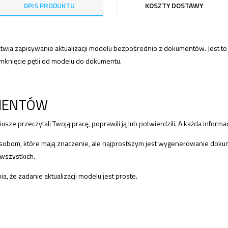
OPIS PRODUKTU
KOSZTY DOSTAWY
atwia zapisywanie aktualizacji modelu bezpośrednio z dokumentów. Jest to
nięcie pętli od modelu do dokumentu.
MENTÓW
usze przeczytali Twoją pracę, poprawili ją lub potwierdzili. A każda inform
sobom, które mają znaczenie, ale najprostszym jest wygenerowanie dokume
 wszystkich.
a, że zadanie aktualizacji modelu jest proste.