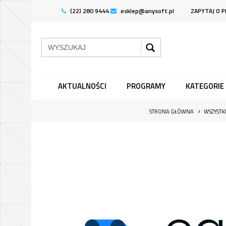
(22) 280 9444
esklep@anysoft.pl
ZAPYTAJ O 
AKTUALNOŚCI
PROGRAMY
KATEGORIE
STRONA GŁÓWNA
WSZYSTK