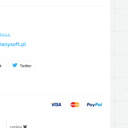
 9444
ok
Twitter
zamknij