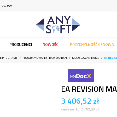
PROGRAM
PRODUCENCI
NOWOŚCI
PRZYCHYLNOŚĆ CENOWA
IE PROGRAMY
PROGRAMOWANIE I BAZY DANYCH
MODELOWANIE UML
EA REVIS
EA REVISION M
3 406,52
zł
cena netto:
2 769,53
zł