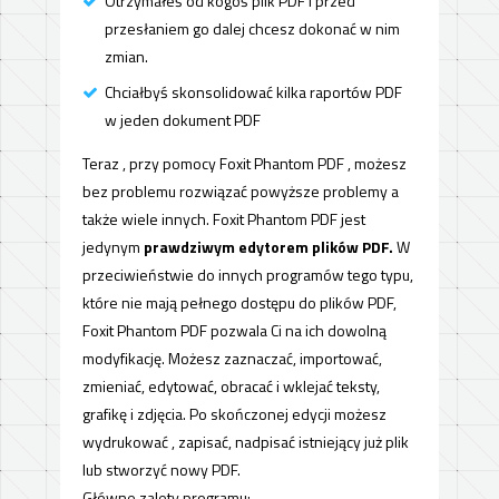
Otrzymałeś od kogoś plik PDF i przed
przesłaniem go dalej chcesz dokonać w nim
zmian.
Chciałbyś skonsolidować kilka raportów PDF
w jeden dokument PDF
Teraz , przy pomocy Foxit Phantom PDF , możesz
bez problemu rozwiązać powyższe problemy a
także wiele innych. Foxit Phantom PDF jest
jedynym
prawdziwym edytorem plików PDF.
W
przeciwieństwie do innych programów tego typu,
które nie mają pełnego dostępu do plików PDF,
Foxit Phantom PDF
pozwala Ci na ich dowolną
modyfikację. Możesz zaznaczać, importować,
zmieniać, edytować, obracać i wklejać teksty,
grafikę i zdjęcia. Po skończonej edycji możesz
wydrukować , zapisać, nadpisać istniejący już plik
lub stworzyć nowy PDF.
Główne zalety programu: