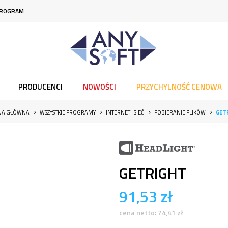
PROGRAM
PRODUCENCI
NOWOŚCI
PRZYCHYLNOŚĆ CENOWA
NA GŁÓWNA
WSZYSTKIE PROGRAMY
INTERNET I SIEĆ
POBIERANIE PLIKÓW
GET
GETRIGHT
91,53
zł
cena netto:
74,41
zł