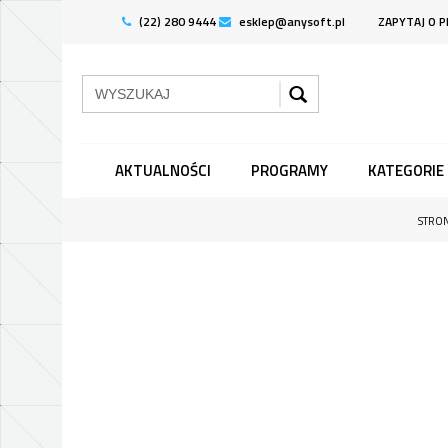
(22) 280 9444
esklep@anysoft.pl
ZAPYTAJ O 
AKTUALNOŚCI
PROGRAMY
KATEGORIE
STRO