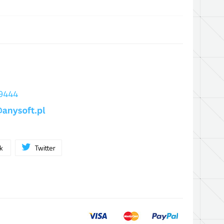
 9444
ok
Twitter