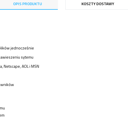
OPIS PRODUKTU
KOSZTY DOSTAWY
 plików jednocześnie
 zawieszeniu sytemu
la, Netscape, AOL i MSN
owników
amu
lem