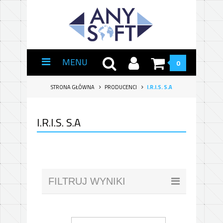
MENU
0
STRONA GŁÓWNA
PRODUCENCI
I.R.I.S. S.A
I.R.I.S. S.A
FILTRUJ WYNIKI