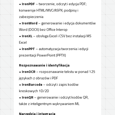
•
IronPDF
– tworzenie, odczyt i edycja PDF;
konwersje HTML/MVC/ASPX; podpisy i
zabezpieczenia
•
IronWord
– generowanie i edycja dokumentów
Word (DOCX) bez Office Interop
•
IronXL
– obsługa Excel i CSV bez instalacji MS
Excel
•
IronPPT
– automatyzacja tworzenia i edycji
prezentacji PowerPoint (PPTX)
Rozpoznawanie i identyfikacja
•
IronOCR
– rozpoznawanie tekstu w ponad 125
językach z obrazów i PDF
•
IronBarcode
– odczyt i zapis kodów
kreskowych 1D/2D
•
IronQR
– generowanie i odczyt kodów QR,
także z inteligentnym wykrywaniem ML
Narzędzia i integracje