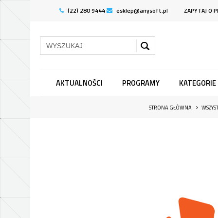
(22) 280 9444
esklep@anysoft.pl
ZAPYTAJ O 
AKTUALNOŚCI
PROGRAMY
KATEGORIE
STRONA GŁÓWNA
WSZYS