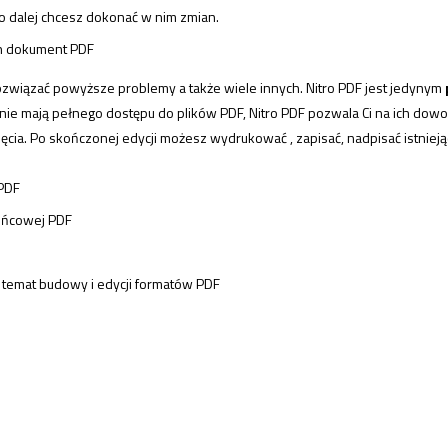
o dalej chcesz dokonać w nim zmian.
en dokument PDF
ozwiązać powyższe problemy a także wiele innych. Nitro PDF jest jedynym
 nie mają pełnego dostępu do plików PDF,
Nitro PDF
pozwala Ci na ich dowo
zdjęcia. Po skończonej edycji możesz wydrukować , zapisać, nadpisać istnieją
 PDF
ońcowej PDF
 temat budowy i edycji formatów PDF