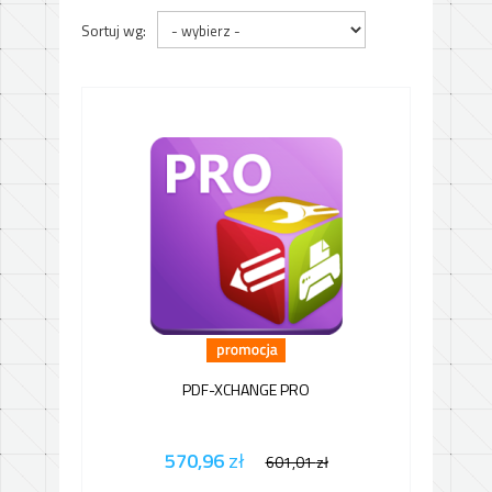
Sortuj wg:
PDF-XCHANGE PRO
570,96
zł
601,01
zł