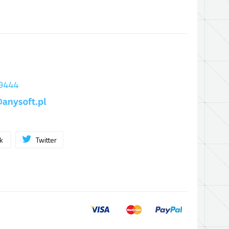
 9444
ok
Twitter