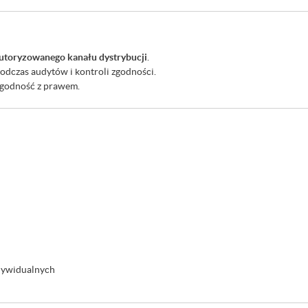
utoryzowanego kanału dystrybucji
.
podczas audytów i kontroli zgodności.
zgodność z prawem.
ndywidualnych