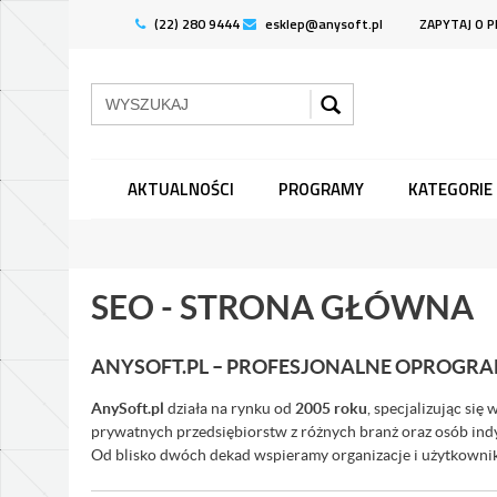
(22) 280 9444
esklep@anysoft.pl
ZAPYTAJ O 
AKTUALNOŚCI
PROGRAMY
KATEGORIE
SEO - STRONA GŁÓWNA
ANYSOFT.PL – PROFESJONALNE OPROGRA
AnySoft.pl
działa na rynku od
2005 roku
, specjalizując się 
prywatnych przedsiębiorstw z różnych branż oraz osób in
Od blisko dwóch dekad wspieramy organizacje i użytkownik