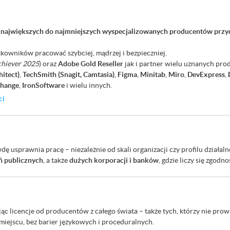
 największych do najmniejszych wyspecjalizowanych producentów przy
owników pracować szybciej, mądrzej i bezpieczniej.
chiever 2025
) oraz
Adobe Gold Reseller
jak i partner wielu uznanych pr
itect)
,
TechSmith (Snagit, Camtasia)
,
Figma
,
Minitab
,
Miro
,
DevExpress
,
hange
,
IronSoftware
i wielu innych.
ci
sprawnia pracę – niezależnie od skali organizacji czy profilu działaln
 publicznych
, a także
dużych korporacji i banków
, gdzie liczy się zgod
jąc licencje od producentów z całego świata – także tych, którzy nie pro
ejscu, bez barier językowych i proceduralnych.