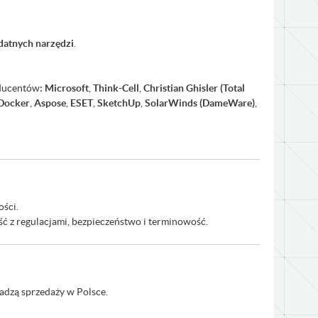
datnych narzędzi
.
oducentów
:
Microsoft
,
Think-Cell
,
Christian Ghisler (Total
Docker
,
Aspose
,
ESET
,
SketchUp
,
SolarWinds (DameWare)
,
ości.
ność z regulacjami, bezpieczeństwo i terminowość.
wadzą sprzedaży w Polsce.