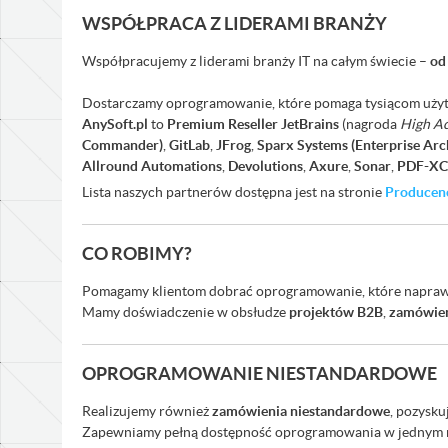
WSPÓŁPRACA Z LIDERAMI BRANŻY
Współpracujemy z liderami branży IT na całym świecie –
od
Dostarczamy oprogramowanie, które pomaga tysiącom użytk
AnySoft.pl
to
Premium Reseller JetBrains
(nagroda
High A
Commander)
,
GitLab
,
JFrog
,
Sparx Systems (Enterprise Arch
Allround Automations
,
Devolutions
,
Axure
,
Sonar
,
PDF-XC
Lista naszych partnerów dostępna jest na stronie
Producen
CO ROBIMY?
Pomagamy klientom dobrać oprogramowanie, które naprawdę u
Mamy doświadczenie w obsłudze
projektów B2B
,
zamówień
OPROGRAMOWANIE NIESTANDARDOWE
Realizujemy również
zamówienia niestandardowe
, pozysku
Zapewniamy pełną dostępność oprogramowania w jednym mi