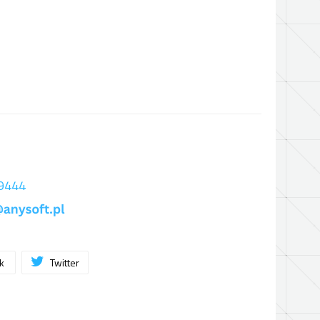
 9444
ok
Twitter