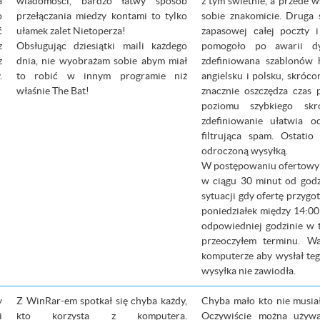
a
wiadomości, bardzo łatwy sposób
z tym świetnie, a przede w
o
przełączania miedzy kontami to tylko
sobie znakomicie. Druga 
ć
ułamek zalet Nietoperza!
zapasowej całej poczty 
z
Obsługując dziesiątki maili każdego
pomogoło po awarii dy
z
dnia, nie wyobrażam sobie abym miał
zdefiniowana szablonów 
.
to robić w innym programie niż
angielsku i polsku, skróc
właśnie The Bat!
znacznie oszczędza czas 
poziomu szybkiego skr
zdefiniowanie ułatwia o
filtrująca spam. Ostati
odroczoną wysyłką.
W postępowaniu ofertowym 
w ciągu 30 minut od godz
sytuacji gdy ofertę przygo
poniedziałek między 14:00
odpowiedniej godzinie w t
przeoczyłem terminu. W
komputerze aby wysłał te
wysyłka nie zawiodła.
y
Z WinRar-em spotkał się chyba każdy,
Chyba mało kto nie musiał 
i
kto korzysta z komputera.
Oczywiście można używ