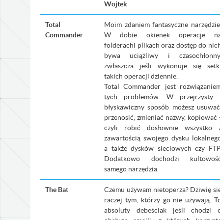
Wojtek
Total
Moim zdaniem fantasyczne narzędzie
Commander
W dobie okienek operacje n
folderachi plikach oraz dostęp do nic
bywa uciążliwy i czasochłonny
zwłaszcza jeśli wykonuje się setk
takich operacji dziennie.
Total Commander jest rozwiązanie
tych problemów. W przejrzysty 
błyskawiczny sposób możesz usuwać
przenosić, zmieniać nazwy, kopiować 
czyli robić dosłownie wszystko 
zawartością swojego dysku lokalneg
a także dysków sieciowych czy FTP
Dodatkowo dochodzi kultowoś
samego narzędzia.
The Bat
Czemu używam nietoperza? Dziwię si
raczej tym, którzy go nie używają. T
absoluty debeściak jeśli chodzi 