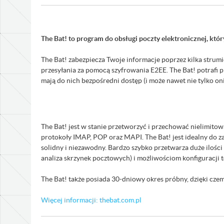
The Bat! to program do obsługi poczty elektronicznej, kt
The Bat! zabezpiecza Twoje informacje poprzez kilka stru
przesyłania za pomocą szyfrowania E2EE. The Bat! potraf
mają do nich bezpośredni dostęp (i może nawet nie tylko o
The Bat! jest w stanie przetworzyć i przechować nielimito
protokoły IMAP, POP oraz MAPI. The Bat! jest idealny do za
solidny i niezawodny. Bardzo szybko przetwarza duże ilośc
analiza skrzynek pocztowych) i możliwościom konfiguracji t
The Bat! także posiada 30-dniowy okres próbny, dzięki cz
Więcej informacji: thebat.com.pl