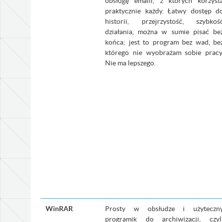
obsługę emaili, z których korzyst
praktycznie każdy. Łatwy dostęp d
historii, przejrzystość, szybkoś
działania, można w sumie pisać be
końca; jest to program bez wad, be
którego nie wyobrażam sobie pracy
Nie ma lepszego.
WinRAR
Prosty w obsłudze i użyteczn
programik do archiwizacji, czyl