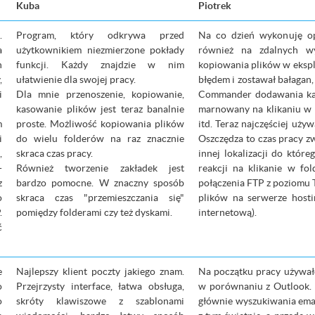
Kuba
Piotrek
.
Program, który odkrywa przed
Na co dzień wykonuję ope
a
użytkownikiem niezmierzone pokłady
również na zdalnych w
h
funkcji. Każdy znajdzie w nim
kopiowania plików w ekspl
,
ułatwienie dla swojej pracy.
błędem i zostawał bałagan, 
i
Dla mnie przenoszenie, kopiowanie,
Commander dodawania kata
kasowanie plików jest teraz banalnie
marnowany na klikaniu w 
m
proste. Możliwość kopiowania plików
itd. Teraz najczęściej uż
i
do wielu folderów na raz znacznie
Oszczędza to czas pracy z
,
skraca czas pracy.
innej lokalizacji do któr
-
Również tworzenie zakładek jest
reakcji na klikanie w fo
z
bardzo pomocne. W znaczny sposób
połączenia FTP z poziomu 
o
skraca czas "przemieszczania się"
plików na serwerze host
.
pomiędzy folderami czy też dyskami.
internetową).
ć
e
Najlepszy klient poczty jakiego znam.
Na początku pracy używałe
o
Przejrzysty interface, łatwa obsługa,
w porównaniu z Outlook. 
o
skróty klawiszowe z szablonami
głównie wyszukiwania email