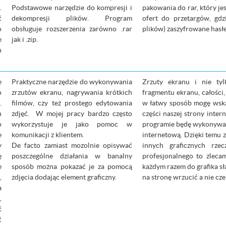
.
Podstawowe narzędzie do kompresji i
pakowania do rar, który je
ć
dekompresji plików. Program
ofert do przetargów, gdz
o
obsługuje rozszerzenia zarówno .rar
plików) zaszyfrowane hasł
e
jak i .zip.
h
e
Praktyczne narzędzie do wykonywania
Zrzuty ekranu i nie tyl
o
zrzutów ekranu, nagrywania krótkich
fragmentu ekranu, całości,
.
filmów, czy też prostego edytowania
w łatwy sposób mogę wska
h
zdjęć. W mojej pracy bardzo często
części naszej strony inter
o
wykorzystuje je jako pomoc w
programie będę wykonywał 
e
komunikacji z klientem.
internetową. Dzięki temu 
y
De facto zamiast mozolnie opisywać
innych graficznych rze
ę
poszczególne działania w banalny
profesjonalnego to zleca
e
sposób można pokazać je za pomocą
każdym razem do grafika sł
,
zdjęcia dodając element graficzny.
na stronę wrzucić a nie cze
a
,
ć
ć