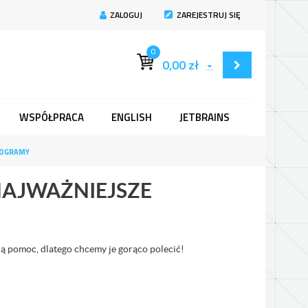
ZALOGUJ
ZAREJESTRUJ SIĘ
0
0,00
zł
WSPÓŁPRACA
ENGLISH
JETBRAINS
ROGRAMY
NAJWAŻNIEJSZE
ą pomoc, dlatego chcemy je gorąco polecić!