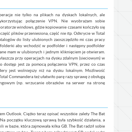
racje nie tylko na plikach na dyskach lokalnych, ale
ykorzystując połączenie VPN. Nie wyobrażam sobie
oratorze windows, gdzie kopiowanie czasami kończyło się
część plików przeniesiona, część nie itp. Odkrycie w Total
logów do listy ulubionych zaoszczędziło mi czas pracy
folderki aby wchodzić w podfolder i następny podfolder
ywane mam w ulubionych i jednym kliknięciem je otwieram.
właszcza przy operacjach na dysku zdalnym (sieciowym) w
ego dostęp jest za pomocą połączenia VPN, przez co czas
ldery jest wolniejszy niż na dysku lokalnym. Możliwość
Total Commandera też ułatwiło parę razy sprawę z obsługą
ingowym (np. wrzucanie obrazków na serwer na stronę
m Outlook. Ciężko teraz opisać wszystkie zalety The Bat
Na początku kluczową sprawą była szybkość działania, a
i w bazie, która zajmowała kilka GB. The Bat radził sobie