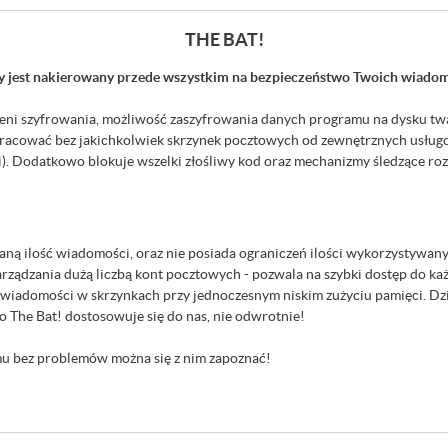
THE BAT!
óry jest nakierowany przede wszystkim na bezpieczeństwo Twoich wiadom
mieni szyfrowania, możliwość zaszyfrowania danych programu na dysku tw
i pracować bez jakichkolwiek skrzynek pocztowych od zewnętrznych usł
ni). Dodatkowo blokuje wszelki złośliwy kod oraz mechanizmy śledzące r
waną ilość wiadomości, oraz nie posiada ograniczeń ilości wykorzystywa
rządzania dużą liczbą kont pocztowych - pozwala na szybki dostęp do każ
i wiadomości w skrzynkach przy jednoczesnym niskim zużyciu pamięci. Dz
o The Bat! dostosowuje się do nas, nie odwrotnie!
emu bez problemów można się z nim zapoznać!