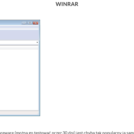
WINRAR
hareware (można go testować przez 30 dni) jest chyba tak popularny ja s