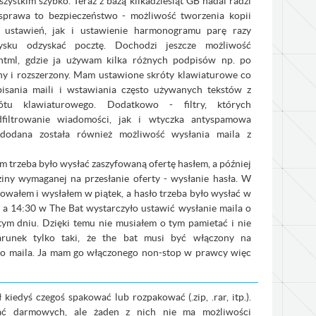
szystkim szybko. Teraz z bazą kilkadziesiąt GB nadal radzi
sprawa to bezpieczeństwo - możliwość tworzenia kopii
i ustawień, jak i ustawienie harmonogramu parę razy
sku odzyskać pocztę. Dochodzi jeszcze możliwość
html, gdzie ja używam kilka różnych podpisów np. po
ony i rozszerzony. Mam ustawione skróty klawiaturowe co
pisania maili i wstawiania często używanych tekstów z
ótu klawiaturowego. Dodatkowo - filtry, których
dfiltrowanie wiadomości, jak i wtyczka antyspamowa
o dodana została również możliwość wysłania maila z
trzeba było wysłać zaszyfowaną ofertę hasłem, a później
iny wymaganej na przesłanie oferty - wysłanie hasła. W
towałem i wysłałem w piątek, a hasło trzeba było wysłać w
 a 14:30 w The Bat wystarczyło ustawić wysłanie maila o
ym dniu. Dzięki temu nie musiałem o tym pamietać i nie
arunek tylko taki, że the bat musi być włączony na
go maila. Ja mam go włączonego non-stop w prawcy więc
kiedyś czegoś spakować lub rozpakować (.zip, .rar, itp.).
ać darmowych, ale żaden z nich nie ma możliwości