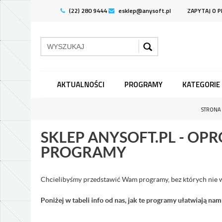
(22) 280 9444
esklep@anysoft.pl
ZAPYTAJ O 
AKTUALNOŚCI
PROGRAMY
KATEGORIE
STRONA
SKLEP ANYSOFT.PL - O
PROGRAMY
Chcielibyśmy przedstawić Wam programy, bez których nie w
Poniżej w tabeli info od nas, jak te programy ułatwiają nam