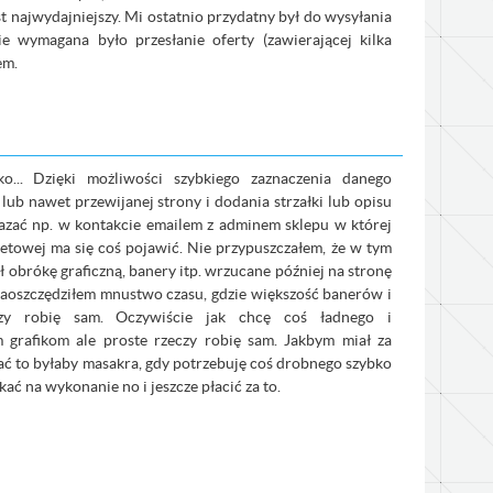
st najwydajniejszy. Mi ostatnio przydatny był do wysyłania
ie wymagana było przesłanie oferty (zawierającej kilka
em.
ko... Dzięki możliwości szybkiego zaznaczenia danego
 lub nawet przewijanej strony i dodania strzałki lub opisu
zać np. w kontakcie emailem z adminem sklepu w której
netowej ma się coś pojawić. Nie przypuszczałem, że w tym
obrókę graficzną, banery itp. wrzucane później na stronę
zaoszczędziłem mnustwo czasu, gdzie większość banerów i
czy robię sam. Oczywiście jak chcę coś ładnego i
m grafikom ale proste rzeczy robię sam. Jakbym miał za
ać to byłaby masakra, gdy potrzebuję coś drobnego szybko
kać na wykonanie no i jeszcze płacić za to.