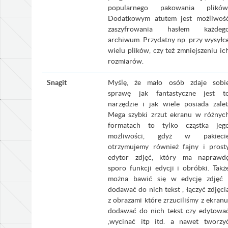
popularnego pakowania plików
Dodatkowym atutem jest możliwoś
zaszyfrowania hasłem każdeg
archiwum. Przydatny np. przy wysyłc
wielu plików, czy też zmniejszeniu ic
rozmiarów.
Snagit
Myślę, że mało osób zdaje sobi
sprawę jak fantastyczne jest t
narzędzie i jak wiele posiada zalet
Mega szybki zrzut ekranu w różnyc
formatach to tylko cząstka jeg
możliwości, gdyż w pakieci
otrzymujemy również fajny i prost
edytor zdjęć, który ma naprawd
sporo funkcji edycji i obróbki. Takż
można bawić się w edycję zdjęć 
dodawać do nich tekst , łączyć zdjęci
z obrazami które zrzuciliśmy z ekranu
dodawać do nich tekst czy edytowa
,wycinać itp itd. a nawet tworzy