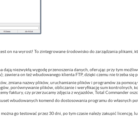
 jest on na wyrost! To zintegrowane środowisko do zarządzania plikami, 
 dają niezwykłą wygodę przenoszenia danych, oferując przy tym możliwo
; zawiera on też wbudowanego klienta FTP, dzięki czemu nie trzeba się p
katów, zmiana nazwy plików, uruchamianie plików i programów za pomoc
ogów, porównywanie plików, obliczanie i weryfikację sum kontrolnych, ko
emy faktury, czy przerzucamy zdjęcia z wyjazdów, Total Commander oszc
lkuset wbudowanych komend do dostosowania programu do własnych pot
że można go testować przez 30 dni, po tym czasie należy zakupić licencję, 