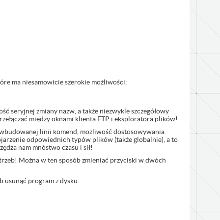
które ma niesamowicie szerokie możliwości:
ść seryjnej zmiany nazw, a także niezwykle szczegółowy
rzełączać między oknami klienta FTP i eksploratora plików!
ą wbudowanej linii komend, możliwość dostosowywania
jarzenie odpowiednich typów plików (także globalnie), a to
zędza nam mnóstwo czasu i sił!
rzeb! Można w ten sposób zmieniać przyciski w dwóch
lub usunąć program z dysku.