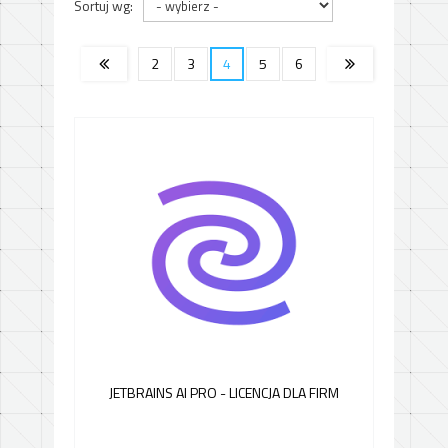
Sortuj wg:
2
3
4
5
6
JETBRAINS AI PRO - LICENCJA DLA FIRM