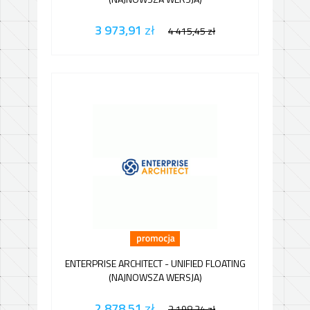
3 973,91
zł
4 415,45
zł
ENTERPRISE ARCHITECT - UNIFIED FLOATING
(NAJNOWSZA WERSJA)
2 878,51
zł
3 198,34
zł