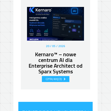
20 / 05 / 2026
Kernaro™ – nowe
centrum AI dla
d
Enterprise Architect od
Sparx Systems
po
CZYTAJ WIĘCEJ