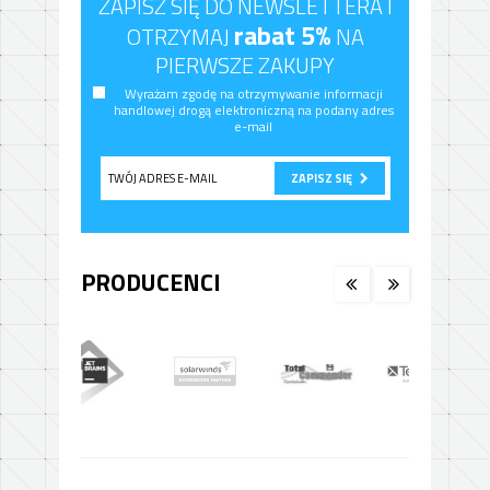
ZAPISZ SIĘ DO NEWSLETTERA I
rabat 5%
OTRZYMAJ
NA
PIERWSZE ZAKUPY
Wyrażam zgodę na otrzymywanie informacji
handlowej drogą elektroniczną na podany adres
e-mail
ZAPISZ SIĘ
PRODUCENCI