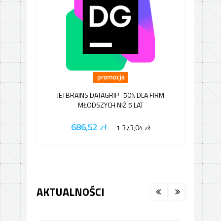
JETBRAINS DATAGRIP -50% DLA FIRM
A
MŁODSZYCH NIŻ 5 LAT
686,52
zł
1 373,04
zł
AKTUALNOŚCI