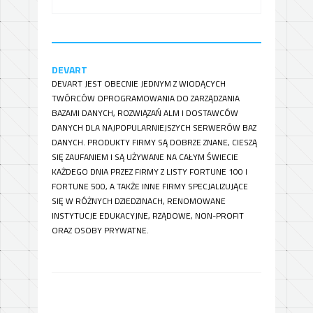
DEVART
DEVART JEST OBECNIE JEDNYM Z WIODĄCYCH
TWÓRCÓW OPROGRAMOWANIA DO ZARZĄDZANIA
BAZAMI DANYCH, ROZWIĄZAŃ ALM I DOSTAWCÓW
DANYCH DLA NAJPOPULARNIEJSZYCH SERWERÓW BAZ
DANYCH. PRODUKTY FIRMY SĄ DOBRZE ZNANE, CIESZĄ
SIĘ ZAUFANIEM I SĄ UŻYWANE NA CAŁYM ŚWIECIE
KAŻDEGO DNIA PRZEZ FIRMY Z LISTY FORTUNE 100 I
FORTUNE 500, A TAKŻE INNE FIRMY SPECJALIZUJĄCE
SIĘ W RÓŻNYCH DZIEDZINACH, RENOMOWANE
INSTYTUCJE EDUKACYJNE, RZĄDOWE, NON-PROFIT
ORAZ OSOBY PRYWATNE.