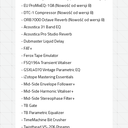
- EU ProMixEQ-10A (Nowość od wersji 8)
- DTC-1 Compressor (Nowość od wersji 8)
- ORB7000 Octave Reverb (Nowość od wersji 8)
- Acoustica 31 Band EQ
- Acoustica Pro Studio Reverb
- Dubmaster Liquid Delay
- FAT+
- Ferox Tape Emulator
- FSQ1964 Transient Vitaliser
- GSXL4070 Vintage Parametric EQ
- iZotope Mastering Essentials
- Mid-Side Envelope Follower+
- Mid-Side Harmonic Vitaliser+
- Mid-Side Stereophase Filter+
- TB Gate
- TB Parametric Equalizer
- TimeMachine Bit Crusher
- Twisthead VS-206 Preamp