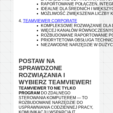
RAPORTOWANIE POŁĄCZEŃ, INTEG
IDEALNE DLA ŚREDNICH I WIĘKSZ
MOŻLIWOŚĆ ZWIĘKSZENIA LICZBY 
4. 
TEAMVIEWER CORPORATE
KOMPLEKSOWE ROZWIĄZANIE DLA D
WIĘCEJ KANAŁÓW RÓWNOCZESNYCH 
ROZBUDOWANE RAPORTOWANIE PO
PRIORYTETOWA OBSŁUGA TECHNIC
NIEZAWODNE NARZĘDZIE W DUŻYC
POSTAW NA
SPRAWDZONE
ROZWIĄZANIA I
WYBIERZ TEAMVIEWER!
TEAMVIEWER TO NIE TYLKO
PROGRAM
DO ZDALNEGO
STEROWANIA KOMPUTEREM — TO
ROZBUDOWANE NARZĘDZIE DO
USPRAWNIANIA CODZIENNEJ PRACY,
KOMUNIKACJI I WSPARCIA IT.