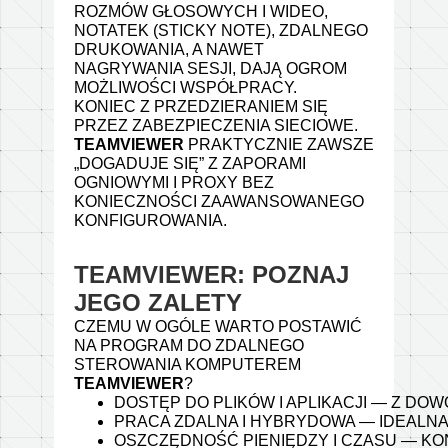
ROZMÓW GŁOSOWYCH I WIDEO,
NOTATEK (STICKY NOTE), ZDALNEGO
DRUKOWANIA, A NAWET
NAGRYWANIA SESJI, DAJĄ OGROM
MOŻLIWOŚCI WSPÓŁPRACY.
KONIEC Z PRZEDZIERANIEM SIĘ
PRZEZ ZABEZPIECZENIA SIECIOWE.
TEAMVIEWER
PRAKTYCZNIE ZAWSZE
„DOGADUJE SIĘ” Z ZAPORAMI
OGNIOWYMI I PROXY BEZ
KONIECZNOŚCI ZAAWANSOWANEGO
KONFIGUROWANIA.
TEAMVIEWER: POZNAJ
JEGO ZALETY
CZEMU W OGÓLE WARTO POSTAWIĆ
NA PROGRAM DO ZDALNEGO
STEROWANIA KOMPUTEREM
TEAMVIEWER
?
DOSTĘP DO PLIKÓW I APLIKACJI — Z DO
PRACA ZDALNA I HYBRYDOWA — IDEALNA
OSZCZĘDNOŚĆ PIENIĘDZY I CZASU — KO