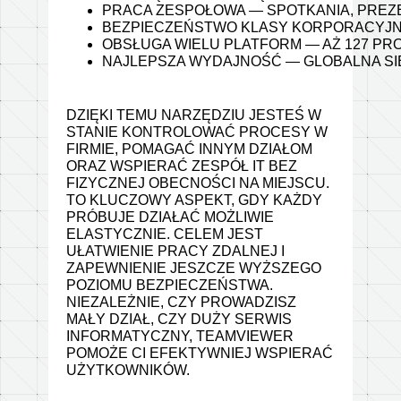
PRACA ZESPOŁOWA — SPOTKANIA, PREZE
BEZPIECZEŃSTWO KLASY KORPORACYJNE
OBSŁUGA WIELU PLATFORM — AŻ 127 PR
NAJLEPSZA WYDAJNOŚĆ — GLOBALNA SIE
DZIĘKI TEMU NARZĘDZIU JESTEŚ W
STANIE KONTROLOWAĆ PROCESY W
FIRMIE, POMAGAĆ INNYM DZIAŁOM
ORAZ WSPIERAĆ ZESPÓŁ IT BEZ
FIZYCZNEJ OBECNOŚCI NA MIEJSCU.
TO KLUCZOWY ASPEKT, GDY KAŻDY
PRÓBUJE DZIAŁAĆ MOŻLIWIE
ELASTYCZNIE. CELEM JEST
UŁATWIENIE PRACY ZDALNEJ I
ZAPEWNIENIE JESZCZE WYŻSZEGO
POZIOMU BEZPIECZEŃSTWA.
NIEZALEŻNIE, CZY PROWADZISZ
MAŁY DZIAŁ, CZY DUŻY SERWIS
INFORMATYCZNY, TEAMVIEWER
POMOŻE CI EFEKTYWNIEJ WSPIERAĆ
UŻYTKOWNIKÓW.