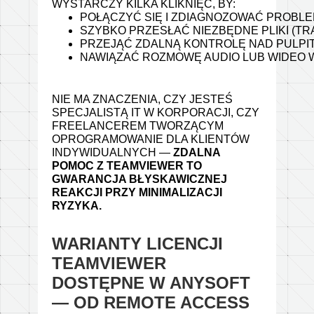
WYSTARCZY KILKA KLIKNIĘĆ, BY:
POŁĄCZYĆ SIĘ I ZDIAGNOZOWAĆ PROBLE
SZYBKO PRZESŁAĆ NIEZBĘDNE PLIKI (TRA
PRZEJĄĆ ZDALNĄ KONTROLĘ NAD PULPI
NAWIĄZAĆ ROZMOWĘ AUDIO LUB WIDEO W 
NIE MA ZNACZENIA, CZY JESTEŚ
SPECJALISTĄ IT W KORPORACJI, CZY
FREELANCEREM TWORZĄCYM
OPROGRAMOWANIE DLA KLIENTÓW
INDYWIDUALNYCH —
ZDALNA
POMOC Z TEAMVIEWER TO
GWARANCJA BŁYSKAWICZNEJ
REAKCJI PRZY MINIMALIZACJI
RYZYKA.
WARIANTY LICENCJI
TEAMVIEWER
DOSTĘPNE W ANYSOFT
— OD REMOTE ACCESS