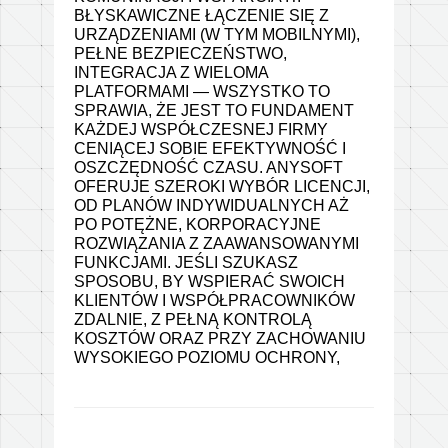
BŁYSKAWICZNE ŁĄCZENIE SIĘ Z
URZĄDZENIAMI (W TYM MOBILNYMI),
PEŁNE BEZPIECZEŃSTWO,
INTEGRACJA Z WIELOMA
PLATFORMAMI — WSZYSTKO TO
SPRAWIA, ŻE JEST TO FUNDAMENT
KAŻDEJ WSPÓŁCZESNEJ FIRMY
CENIĄCEJ SOBIE EFEKTYWNOŚĆ I
OSZCZĘDNOŚĆ CZASU. ANYSOFT
OFERUJE SZEROKI WYBÓR LICENCJI,
OD PLANÓW INDYWIDUALNYCH AŻ
PO POTĘŻNE, KORPORACYJNE
ROZWIĄZANIA Z ZAAWANSOWANYMI
FUNKCJAMI. JEŚLI SZUKASZ
SPOSOBU, BY WSPIERAĆ SWOICH
KLIENTÓW I WSPÓŁPRACOWNIKÓW
ZDALNIE, Z PEŁNĄ KONTROLĄ
KOSZTÓW ORAZ PRZY ZACHOWANIU
WYSOKIEGO POZIOMU OCHRONY,