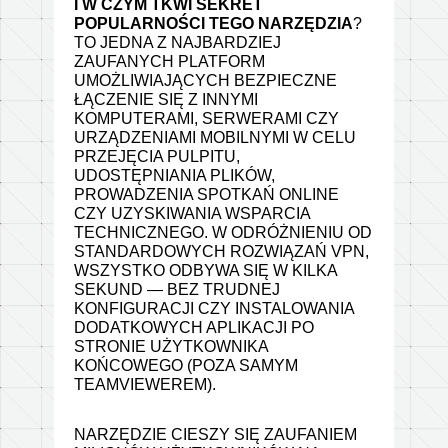
I W CZYM TKWI SEKRET
POPULARNOŚCI TEGO NARZĘDZIA
?
TO JEDNA Z NAJBARDZIEJ
ZAUFANYCH PLATFORM
UMOŻLIWIAJĄCYCH BEZPIECZNE
ŁĄCZENIE SIĘ Z INNYMI
KOMPUTERAMI, SERWERAMI CZY
URZĄDZENIAMI MOBILNYMI W CELU
PRZEJĘCIA PULPITU,
UDOSTĘPNIANIA PLIKÓW,
PROWADZENIA SPOTKAŃ ONLINE
CZY UZYSKIWANIA WSPARCIA
TECHNICZNEGO. W ODRÓŻNIENIU OD
STANDARDOWYCH ROZWIĄZAŃ VPN,
WSZYSTKO ODBYWA SIĘ W KILKA
SEKUND — BEZ TRUDNEJ
KONFIGURACJI CZY INSTALOWANIA
DODATKOWYCH APLIKACJI PO
STRONIE UŻYTKOWNIKA
KOŃCOWEGO (POZA SAMYM
TEAMVIEWEREM).
NARZĘDZIE CIESZY SIĘ ZAUFANIEM