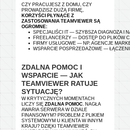
CZY PRACUJESZ Z DOMU, CZY
PROWADZISZ DUŻĄ FIRMĘ,
KORZYŚCI PŁYNĄCE Z
ZASTOSOWANIA TEAMVIEWER SĄ
OGROMNE:
SPECJALIŚCI IT — SZYBSZA DIAGNOZA 
FREELANCERZY — DOSTĘP DO PLIKÓW CZ
FIRMY USŁUGOWE — NP. AGENCJE MARKET
WSPARCIE POSPRZEDAŻOWE — ŁĄCZENIE 
ZDALNA POMOC I
WSPARCIE — JAK
TEAMVIEWER RATUJE
SYTUACJĘ?
W KRYTYCZNYCH MOMENTACH
LICZY SIĘ
ZDALNA POMOC
. NAGŁA
AWARIA SERWERA W DZIALE
FINANSOWYM? PROBLEM Z PLIKIEM
SYSTEMOWYM U KLIENTA W INNYM
KRAJU? DZIĘKI TEAMVIEWER