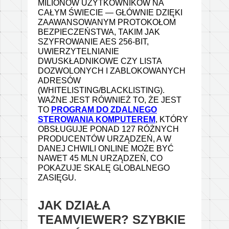
MILIONÓW UŻYTKOWNIKÓW NA
CAŁYM ŚWIECIE — GŁÓWNIE DZIĘKI
ZAAWANSOWANYM PROTOKOŁOM
BEZPIECZEŃSTWA, TAKIM JAK
SZYFROWANIE AES 256-BIT,
UWIERZYTELNIANIE
DWUSKŁADNIKOWE CZY LISTA
DOZWOLONYCH I ZABLOKOWANYCH
ADRESÓW
(WHITELISTING/BLACKLISTING).
WAŻNE JEST RÓWNIEŻ TO, ŻE JEST
TO
PROGRAM DO ZDALNEGO
STEROWANIA KOMPUTEREM
, KTÓRY
OBSŁUGUJE PONAD 127 RÓŻNYCH
PRODUCENTÓW URZĄDZEŃ, A W
DANEJ CHWILI ONLINE MOŻE BYĆ
NAWET 45 MLN URZĄDZEŃ, CO
POKAZUJE SKALĘ GLOBALNEGO
ZASIĘGU.
JAK DZIAŁA
TEAMVIEWER? SZYBKIE