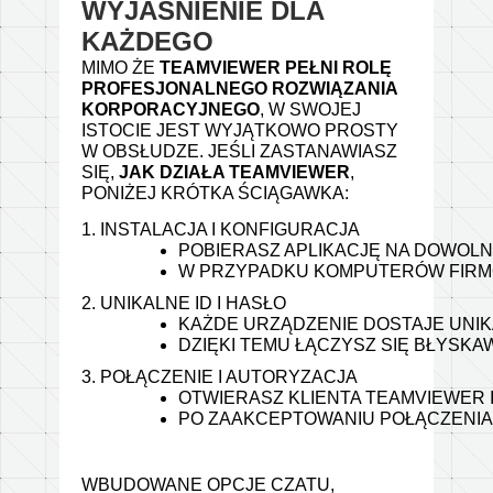
WYJAŚNIENIE DLA
KAŻDEGO
MIMO ŻE
TEAMVIEWER PEŁNI ROLĘ
PROFESJONALNEGO ROZWIĄZANIA
KORPORACYJNEGO
, W SWOJEJ
ISTOCIE JEST WYJĄTKOWO PROSTY
W OBSŁUDZE. JEŚLI ZASTANAWIASZ
SIĘ,
JAK DZIAŁA TEAMVIEWER
,
PONIŻEJ KRÓTKA ŚCIĄGAWKA:
1. INSTALACJA I KONFIGURACJA
POBIERASZ APLIKACJĘ NA DOWOLNY
W PRZYPADKU KOMPUTERÓW FIRMO
2. UNIKALNE ID I HASŁO
KAŻDE URZĄDZENIE DOSTAJE UNIK
DZIĘKI TEMU ŁĄCZYSZ SIĘ BŁYS
3. POŁĄCZENIE I AUTORYZACJA
OTWIERASZ KLIENTA TEAMVIEWER 
PO ZAAKCEPTOWANIU POŁĄCZENIA 
WBUDOWANE OPCJE CZATU,