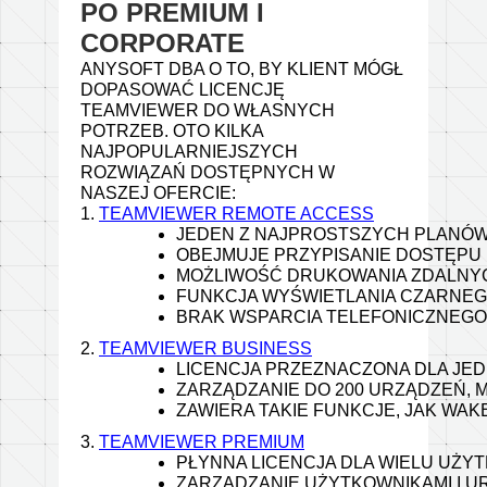
PO PREMIUM I
CORPORATE
ANYSOFT DBA O TO, BY KLIENT MÓGŁ
DOPASOWAĆ LICENCJĘ
TEAMVIEWER DO WŁASNYCH
POTRZEB. OTO KILKA
NAJPOPULARNIEJSZYCH
ROZWIĄZAŃ DOSTĘPNYCH W
NASZEJ OFERCIE:
1. 
TEAMVIEWER REMOTE ACCESS
JEDEN Z NAJPROSTSZYCH PLANÓW
OBEJMUJE PRZYPISANIE DOSTĘPU 
MOŻLIWOŚĆ DRUKOWANIA ZDALNYC
FUNKCJA WYŚWIETLANIA CZARNEG
BRAK WSPARCIA TELEFONICZNEGO 
2. 
TEAMVIEWER BUSINESS
LICENCJA PRZEZNACZONA DLA JE
ZARZĄDZANIE DO 200 URZĄDZEŃ, 
ZAWIERA TAKIE FUNKCJE, JAK WAK
3. 
TEAMVIEWER PREMIUM
PŁYNNA LICENCJA DLA WIELU UŻYT
ZARZĄDZANIE UŻYTKOWNIKAMI I UR