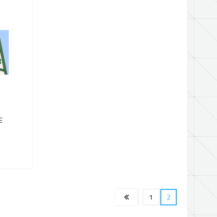
E
1
2