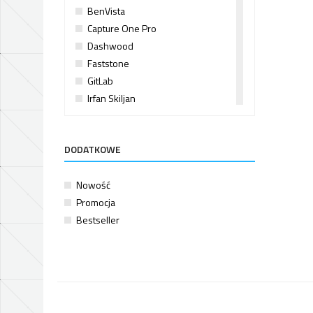
BenVista
Capture One Pro
Dashwood
Faststone
GitLab
Irfan Skiljan
PictureCode
Resolume
DODATKOWE
txt2dots
Nowość
Promocja
Bestseller