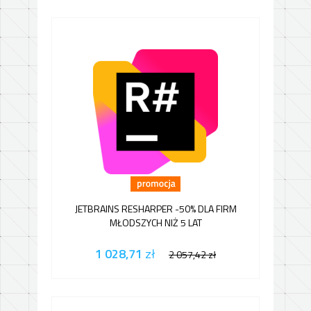
JETBRAINS RESHARPER -50% DLA FIRM
MŁODSZYCH NIŻ 5 LAT
1 028,71
zł
2 057,42
zł