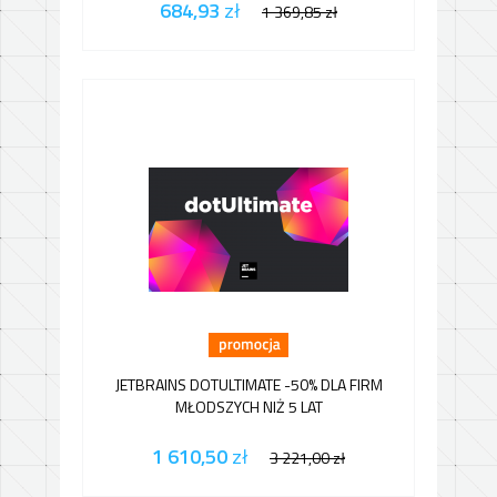
684,93
zł
1 369,85
zł
JETBRAINS DOTULTIMATE -50% DLA FIRM
MŁODSZYCH NIŻ 5 LAT
1 610,50
zł
3 221,00
zł