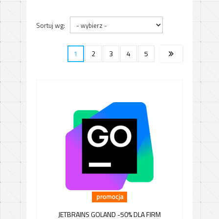
Sortuj wg:
1
2
3
4
5
JETBRAINS GOLAND -50% DLA FIRM