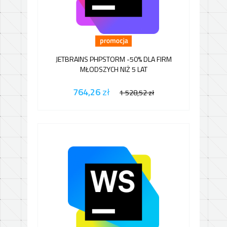
JETBRAINS PHPSTORM -50% DLA FIRM
MŁODSZYCH NIŻ 5 LAT
764,26
zł
1 528,52
zł