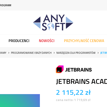
PROGRAM
PRODUCENCI
NOWOŚCI
PRZYCHYLNOŚĆ CENOWA
GRAMY
PROGRAMOWANIE I BAZY DANYCH
NARZĘDZIA DLA PROGRAMISTÓW
JETB
JETBRAINS ACA
2 115,22
zł
cena netto:
1 719,69
zł