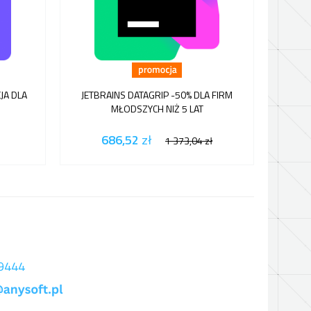
JA DLA
JETBRAINS DATAGRIP -50% DLA FIRM
JETBR
MŁODSZYCH NIŻ 5 LAT
SUB
686,52
zł
1 373,04
zł
 9444